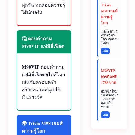
ทุกวัน ทดสอบความรู้
Trivia
M98 เกมส์
ได้เงินจริง
ความรู้
โลก
Trivia เกมส์
ความรู้ทั่ว
🤔 ตอบคำถาม
โลก ทดสอบ
ไอคิว
M98VIP แฟมิลี่เฟือด
เล่น
M98VIP
ตอบคำถาม
M98VIP
แฟมิลี่เฟือดสไตล์ไทย
เครดิตฟรี
เล่นกับครอบครัว
1788 บาท
สร้างความสนุก ได้
สมาชิกใหม่
รับเครดิตฟรี
เงินรางวัล
1788 บาท
สูงสุดใน
ระบบ
เล่น
🌍 Trivia M98 เกมส์
ความรู้โลก